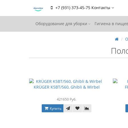
+7 (931) 373-45-75
Контакты
Оборудование для уборки
Гигиена в пищ
О
Пол
KRÜGER K5BT/560, Ghibli & Wirbel
F
421650 Руб.
Купить