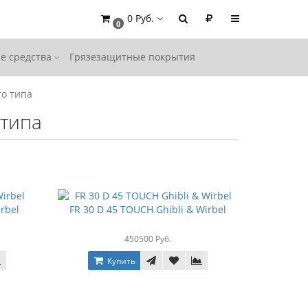
0 Руб.
0
е средства
Грязезащитные покрытия
о типа
типа
irbel
FR 30 D 45 TOUCH Ghibli & Wirbel
450500 Руб.
Купить