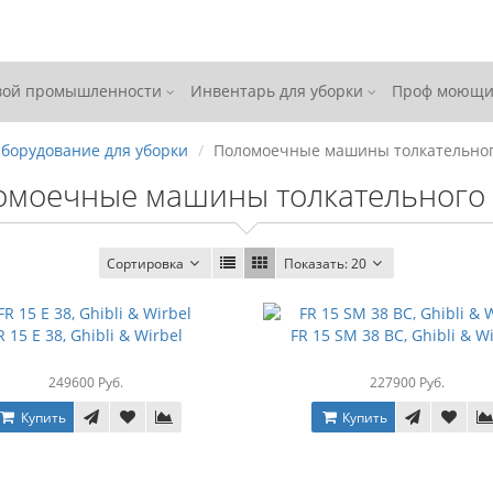
евой промышленности
Инвентарь для уборки
Проф моющи
борудование для уборки
Поломоечные машины толкательног
омоечные машины толкательного 
Сортировка
Показать:
20
R 15 E 38, Ghibli & Wirbel
FR 15 SM 38 BC, Ghibli & W
249600 Руб.
227900 Руб.
Купить
Купить